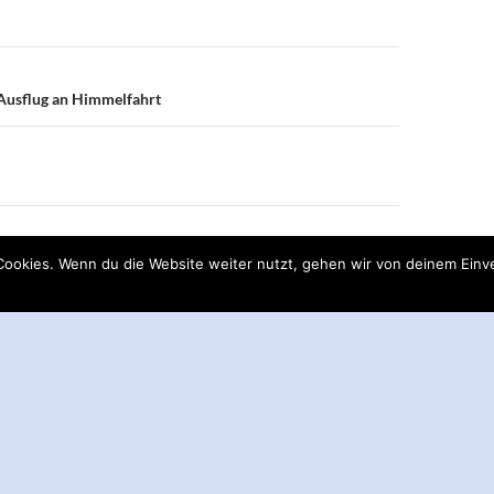
on
r Ausflug an Himmelfahrt
ookies. Wenn du die Website weiter nutzt, gehen wir von deinem Einve