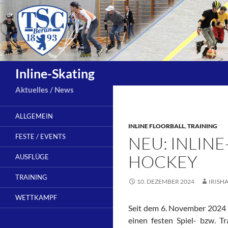
Zum
Inhalt
springen
Suchen
Inline-Skating
Aktuelles / News
ALLGEMEIN
INLINE FLOORBALL
,
TRAINING
FESTE / EVENTS
NEU: INLINE
HOCKEY
AUSFLÜGE
TRAINING
10. DEZEMBER 2024
IRISH
WETTKAMPF
Seit dem 6. November 2024 g
einen festen Spiel- bzw. Tr