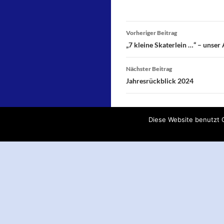
Beitragsnavigati
Vorheriger Beitrag
„7 kleine Skaterlein …“ – unse
Nächster Beitrag
Jahresrückblick 2024
Diese Website benutzt C