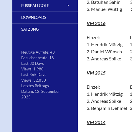
2. Batuhan Sahin 2.
FUSSBALLGOLF
3. Manuel Wuttig 3.
DOWNLOADS
VM 2016
SATZUNG
Einzel: Dop
1. Hendrik Mätzig 1
2. Daniel Wünsch 2. 
Heutige Aufrufe:
43
Besucher heute:
18
3. Andreas Spilke 3
Last 30 Days
Views:
1.980
VM 2015
Last 365 Days
Views:
32.830
Letztes Beitrags-
Einzel: Dop
Datum:
12. September
1. Hendrik Mätzig 1.
2025
2. Andreas Spilke 2
3. Benjamin Dehmel 3.
VM 2014