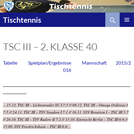
Zum
Inhalt
Suchen
springen
Tischtennis
TSC III – 2. KLASSE 40
Tabelle
Spielplan/Ergebnisse
Mannschaft
2015/2
016
_______________________________________________________________________
_____________
…15.12. TSC III – Lichtenrader SC I 7:5 // 08.12. TSC III – Omega Ostkreuz I
7:5 // 24.11. TSC III – TSV Staaken I 7:1 // 16.11. SSV Rotation I – TSC III 5:7
// 20.10. TSC III – TSV Rudow II 7:2 // 13.10. Eintracht Berlin – TSC III 6:6 //
15.09. SSV Friedrichshain – TSC III 6:6…