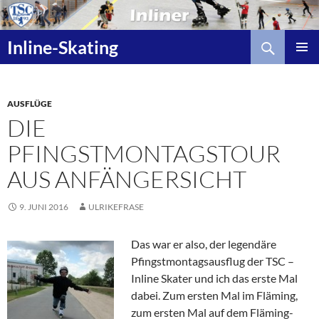
Zum
Inhalt
Suchen
springen
Inline-Skating
AUSFLÜGE
DIE
PFINGSTMONTAGSTOUR
AUS ANFÄNGERSICHT
9. JUNI 2016
ULRIKEFRASE
Das war er also, der legendäre
Pfingstmontagsausflug der TSC –
Inline Skater und ich das erste Mal
dabei. Zum ersten Mal im Fläming,
zum ersten Mal auf dem Fläming-