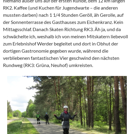
niemand außer uns auf der ersten Runde, dem 12 km langen
RK2. Kaffee (und Kuchen für Jugendwarte – die anderen
mussten darben) nach 1 1/4 Stunden Geröll, äh Gerolle, auf
der Sonnenterrasse des Gasthauses zum Eichenkranz. Kein
Mittagsschlaf. Danach Skaten Richtung RK3. Äh ja, und da
schwächelte ich, weshalb ich von meinen Mitskatern liebevoll
zum Erlebnishof Werder begleitet und dort in Obhut der
dortigen Gastronomie gegeben wurde, während die
verbliebenen fantastischen Vier geschwind den nächsten
Rundweg (RK3: Grüna, Neuhof) umkreisten.