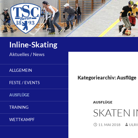
Zum
Inhalt
springen
Suchen
Inline-Skating
Aktuelles / News
ALLGEMEIN
Kategoriearchiv: Ausflüge
FESTE / EVENTS
AUSFLÜGE
AUSFLÜGE
TRAINING
SKATEN I
WETTKAMPF
11. MAI 2018
ULRI