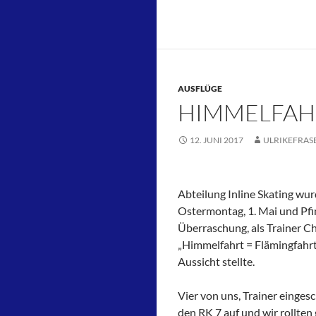
AUSFLÜGE
HIMMELFAH
12. JUNI 2017
ULRIKEFRAS
Abteilung Inline Skating wur
Ostermontag, 1. Mai und Pfi
Überraschung, als Trainer C
„Himmelfahrt = Flämingfahrt
Aussicht stellte.
Vier von uns, Trainer einges
den RK 7 auf und wir rollte