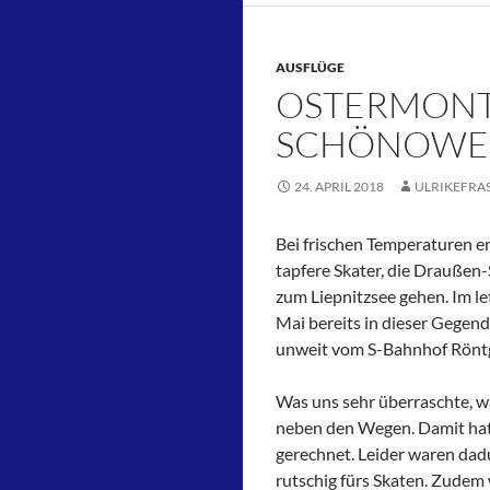
AUSFLÜGE
OSTERMONT
SCHÖNOWER
24. APRIL 2018
ULRIKEFRA
Bei frischen Temperaturen e
tapfere Skater, die Draußen-S
zum Liepnitzsee gehen. Im le
Mai bereits in dieser Gegend
unweit vom S-Bahnhof Röntg
Was uns sehr überraschte, 
neben den Wegen. Damit hatt
gerechnet. Leider waren dad
rutschig fürs Skaten. Zudem w