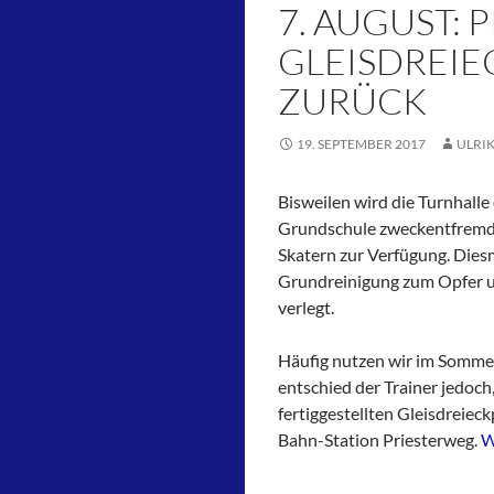
7. AUGUST: 
GLEISDREIE
ZURÜCK
19. SEPTEMBER 2017
ULRI
Bisweilen wird die Turnhalle
Grundschule zweckentfremde
Skatern zur Verfügung. Diesm
Grundreinigung zum Opfer u
verlegt.
Häufig nutzen wir im Sommer
entschied der Trainer jedoch
fertiggestellten Gleisdreiec
Bahn-Station Priesterweg.
W