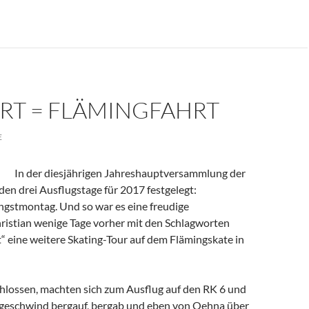
RT = FLÄMINGFAHRT
E
In der diesjährigen Jahreshauptversammlung der
den drei Ausflugstage für 2017 festgelegt:
ngstmontag. Und so war es eine freudige
hristian wenige Tage vorher mit den Schlagworten
“ eine weitere Skating-Tour auf dem Flämingskate in
chlossen, machten sich zum Ausflug auf den RK 6 und
n geschwind bergauf, bergab und eben von Oehna über