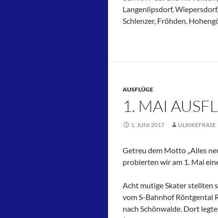
Langenlipsdorf, Wiepersdorf
Schlenzer, Fröhden, Hoheng
AUSFLÜGE
1. MAI AUSF
1. JUNI 2017
ULRIKEFRASE
Getreu dem Motto „Alles ne
probierten wir am 1. Mai ein
Acht mutige Skater stellten 
vom S-Bahnhof Röntgental R
nach Schönwalde. Dort legten