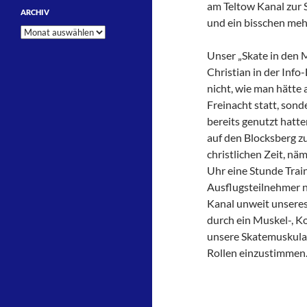
am Teltow Kanal zur 
ARCHIV
und ein bisschen meh
Archiv
Unser „Skate in den M
Christian in der Info
nicht, wie man hätte
Freinacht statt, sonde
bereits genutzt hatte
auf den Blocksberg zu
christlichen Zeit, nä
Uhr eine Stunde Trai
Ausflugsteilnehmer n
Kanal unweit unseres
durch ein Muskel-, K
unsere Skatemuskula
Rollen einzustimmen